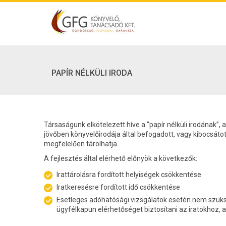
PAPÍR NÉLKÜLI IRODA
Társaságunk elkötelezett híve a “papír nélküli irodának”
jövőben könyvelőirodája által befogadott, vagy kibocsátott
megfelelően tárolhatja.
A fejlesztés által elérhető előnyök a következők:
Irattárolásra fordított helyiségek csökkentése
Iratkeresésre fordított idő csökkentése
Esetleges adóhatósági vizsgálatok esetén nem szüksé
ügyfélkapun elérhetőséget biztosítani az iratokhoz, 