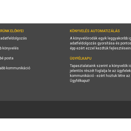
RÜNK ELŐNYEI
KÖNYVELÉS AUTOMATIZÁLÁS
 adatfeldolgozás
A könyvelőirodák egyik leggyakoribb 
adatfeldolgozás gyorsítása és pontos
b könyvelés
épp ezért ezzel kezdtük fejlesztésein
bé posta
ÜGYFÉLKAPU
Tapasztalataink szerint a könyvelők i
abb kommunikáció
jelentős részét foglalja le az ügyfelek
kommunikáció - ezért hoztuk létre az
Ügyfélkaput!