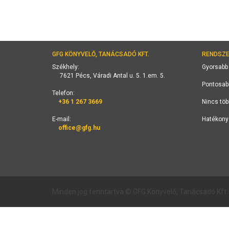
GFG KÖNYVELŐ, TANÁCSADÓ KFT.
RENDSZE
Székhely:
Gyorsabb
7621 Pécs, Váradi Antal u. 5. 1.em. 5.
Pontosab
Telefon:
+36 1 267 3669
Nincs töb
E-mail:
Hatékony
office@gfg.hu
Minden jog fenntartva © GFG Könyvelő, Tanácsadó Kft.