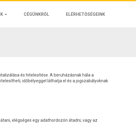
OK
CÉGÜNKRŐL
ELÉRHETŐSÉGEINK
talizálása és hitelesítése. A beruházásnak hála a
telesítheti, időbélyeggel láthatja el és a jogszabályoknak
sátani, elégséges egy adathordozón átadni, vagy az