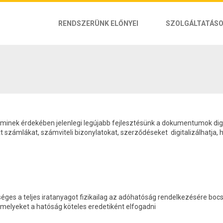
RENDSZERÜNK ELŐNYEI
SZOLGÁLTATÁS
, aminek érdekében jelenlegi legújabb fejlesztésünk a dokumentumok digi
 számlákat, számviteli bizonylatokat, szerződéseket digitalizálhatja, hi
ges a teljes iratanyagot fizikailag az adóhatóság rendelkezésére boc
amelyeket a hatóság köteles eredetiként elfogadni