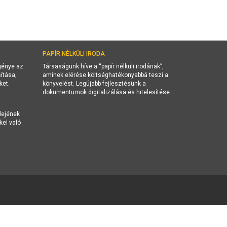
PAPÍR NÉLKÜLI IRODA
igénye az
Társaságunk híve a “papír nélküli irodának”,
ítása,
aminek elérése költséghatékonyabbá teszi a
ket.
könyvelést. Legújabb fejlesztésünk a
dokumentumok digitalizálása és hitelesítése.
dejének
kel való