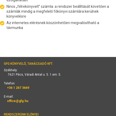
szolgáltatást
Nincs „félrekönyvelt” számla: a rendszer beállítását követően a
számlák mindig a megfelelő főkönyvi számlára kerülnek
könyvelésre
Az internetes elérésnek köszönhetően megvalósítható a
távmunka
GFG KÖNYVELŐ, TANÁCSADÓ KFT.
Székhely:
7621 Pécs, Váradi Antal u. 5. 1.em. 5.
Telefon:
+36 1 267 3669
E-mail:
office@gfg.hu
RENDSZERÜNK ELŐNYEI