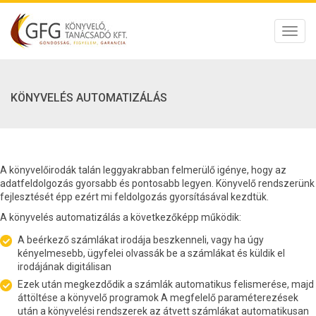
Toggl
navig
KÖNYVELÉS AUTOMATIZÁLÁS
A könyvelőirodák talán leggyakrabban felmerülő igénye, hogy az
adatfeldolgozás gyorsabb és pontosabb legyen. Könyvelő rendszerünk
fejlesztését épp ezért mi feldolgozás gyorsításával kezdtük.
A könyvelés automatizálás a következőképp működik:
A beérkező számlákat irodája beszkenneli, vagy ha úgy
kényelmesebb, ügyfelei olvassák be a számlákat és küldik el
irodájának digitálisan
Ezek után megkezdődik a számlák automatikus felismerése, majd
áttöltése a könyvelő programok A megfelelő paraméterezések
után a könyvelési rendszerek az átvett számlákat automatikusan