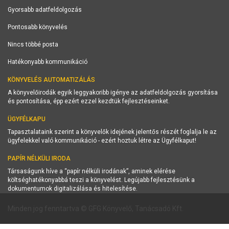
Gyorsabb adatfeldolgozás
Pontosabb könyvelés
Nincs többé posta
Hatékonyabb kommunikáció
KÖNYVELÉS AUTOMATIZÁLÁS
A könyvelőirodák egyik leggyakoribb igénye az adatfeldolgozás gyorsítása
és pontosítása, épp ezért ezzel kezdtük fejlesztéseinket.
ÜGYFÉLKAPU
Tapasztalataink szerint a könyvelők idejének jelentős részét foglalja le az
ügyfelekkel való kommunikáció - ezért hoztuk létre az Ügyfélkaput!
PAPÍR NÉLKÜLI IRODA
Társaságunk híve a “papír nélküli irodának”, aminek elérése
költséghatékonyabbá teszi a könyvelést. Legújabb fejlesztésünk a
dokumentumok digitalizálása és hitelesítése.
Minden jog fenntartva © GFG Könyvelő, Tanácsadó Kft.