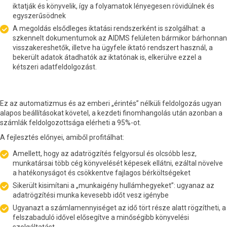
iktatják és könyvelik, így a folyamatok lényegesen rövidülnek és
egyszerűsödnek
A megoldás elsődleges iktatási rendszerként is szolgálhat: a
szkennelt dokumentumok az AIDMS felületen bármikor bárhonnan
visszakereshetők, illetve ha ügyfele iktató rendszert használ, a
bekerült adatok átadhatók az iktatónak is, elkerülve ezzel a
kétszeri adatfeldolgozást.
Ez az automatizmus és az emberi „érintés” nélküli feldolgozás ugyan
alapos beállításokat követel, a kezdeti finomhangolás után azonban a
számlák feldolgozottsága elérheti a 95%-ot.
A fejlesztés előnyei, amiből profitálhat:
Amellett, hogy az adatrögzítés felgyorsul és olcsóbb lesz,
munkatársai több cég könyvelését képesek ellátni, ezáltal növelve
a hatékonyságot és csökkentve fajlagos bérköltségeket
Sikerült kisimítani a „munkaigény hullámhegyeket”: ugyanaz az
adatrögzítési munka kevesebb időt vesz igénybe
Ugyanazt a számlamennyiséget az idő tört része alatt rögzítheti, a
felszabaduló idővel elősegítve a minőségibb könyvelési