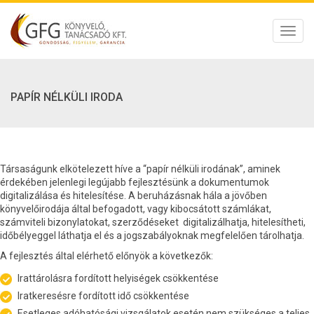
Toggl
navig
PAPÍR NÉLKÜLI IRODA
Társaságunk elkötelezett híve a “papír nélküli irodának”, aminek
érdekében jelenlegi legújabb fejlesztésünk a dokumentumok
digitalizálása és hitelesítése. A beruházásnak hála a jövőben
könyvelőirodája által befogadott, vagy kibocsátott számlákat,
számviteli bizonylatokat, szerződéseket digitalizálhatja, hitelesítheti,
időbélyeggel láthatja el és a jogszabályoknak megfelelően tárolhatja.
A fejlesztés által elérhető előnyök a következők:
Irattárolásra fordított helyiségek csökkentése
Iratkeresésre fordított idő csökkentése
Esetleges adóhatósági vizsgálatok esetén nem szükséges a teljes