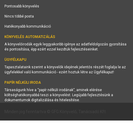
Pontosabb könyvelés
Nincs többé posta
Hatékonyabb kommunikáció
KÖNYVELÉS AUTOMATIZÁLÁS
A könyvelőirodák egyik leggyakoribb igénye az adatfeldolgozás gyorsítása
és pontosítása, épp ezért ezzel kezdtük fejlesztéseinket.
ÜGYFÉLKAPU
Tapasztalataink szerint a könyvelők idejének jelentős részét foglalja le az
ügyfelekkel való kommunikáció - ezért hoztuk létre az Ügyfélkaput!
PAPÍR NÉLKÜLI IRODA
Társaságunk híve a “papír nélküli irodának”, aminek elérése
költséghatékonyabbá teszi a könyvelést. Legújabb fejlesztésünk a
dokumentumok digitalizálása és hitelesítése.
Minden jog fenntartva © GFG Könyvelő, Tanácsadó Kft.