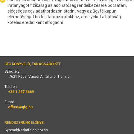
iratanyagot fizikailag az adóhatóság rendelkezésére bocsátani,
elégséges egy adathordozón átadni, vagy az ügyfélkapun
elérhetőséget biztosítani az iratokhoz, amelyeket a hatóság
köteles eredetiként elfogadni
GFG KÖNYVELŐ, TANÁCSADÓ KFT.
Székhely:
7621 Pécs, Váradi Antal u. 5. 1.em. 5.
Telefon:
+36 1 267 3669
E-mail:
office@gfg.hu
RENDSZERÜNK ELŐNYEI
Gyorsabb adatfeldolgozás